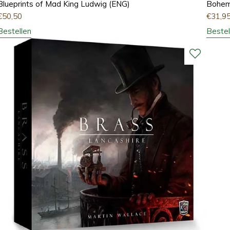
Blueprints of Mad King Ludwig (ENG)
Bohem
€
50,50
€
31,9
Bestellen
Bestel