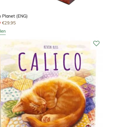
 Planet (ENG)
0
€
29,95
len