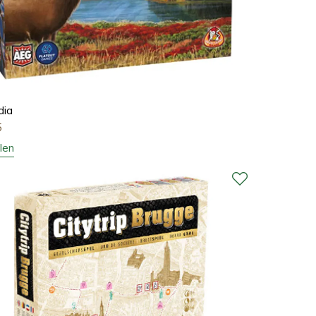
dia
5
len