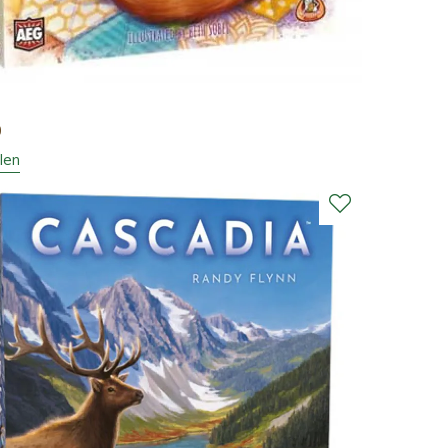
0
len