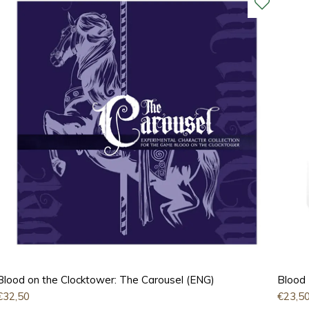
Blood on the Clocktower: The Carousel (ENG)
Blood
€
32,50
€
23,5