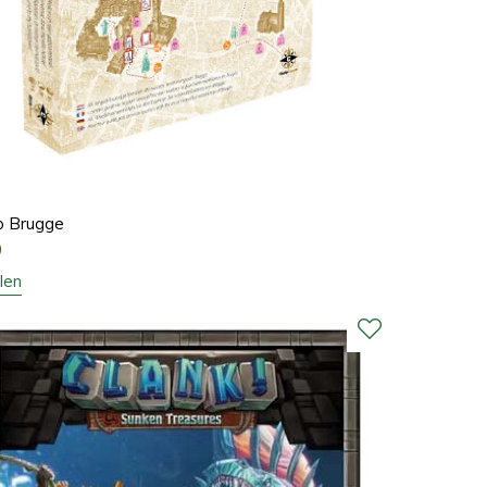
ip Brugge
0
len