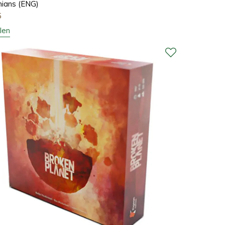
ians (ENG)
5
len