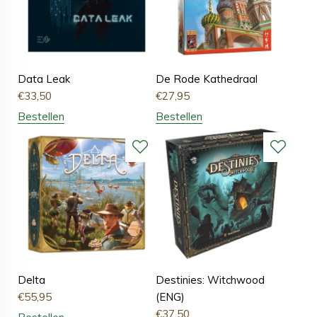
Data Leak
De Rode Kathedraal
€
33,50
€
27,95
Bestellen
Bestellen
Delta
Destinies: Witchwood
€
55,95
(ENG)
€
37,50