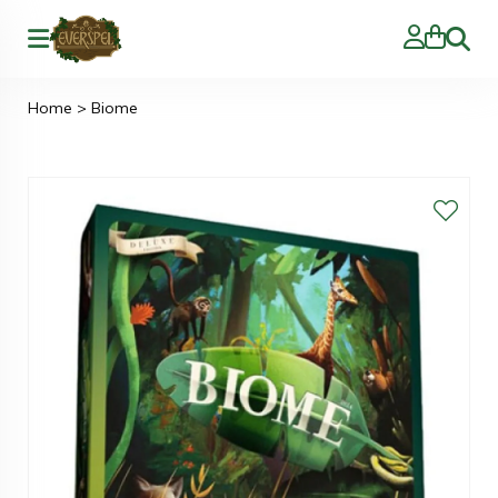
Zoeke
Home
>
Biome