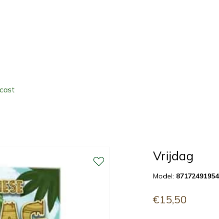
cast
Vrijdag
Model:
8717249195
€15,50