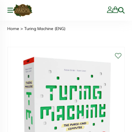
Zoeke
Home
>
Turing Machine (ENG)