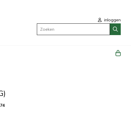
inloggen
Zoeken
G)
274