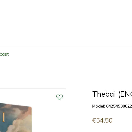
cast
Thebai (EN
Model:
6425453002
€54,50