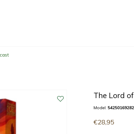
cast
The Lord of
Model:
5425016928
€28,95