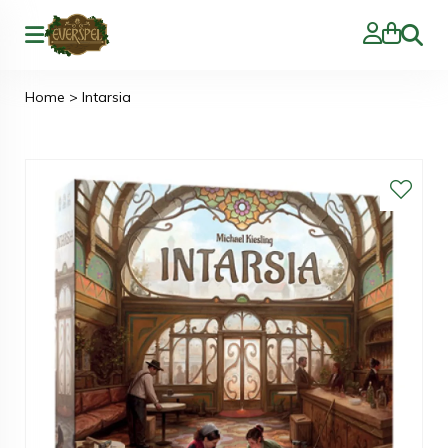
Zoeke
Home
>
Intarsia