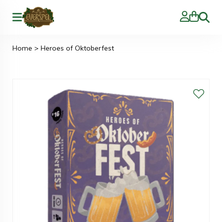
Zoeke
Home
>
Heroes of Oktoberfest