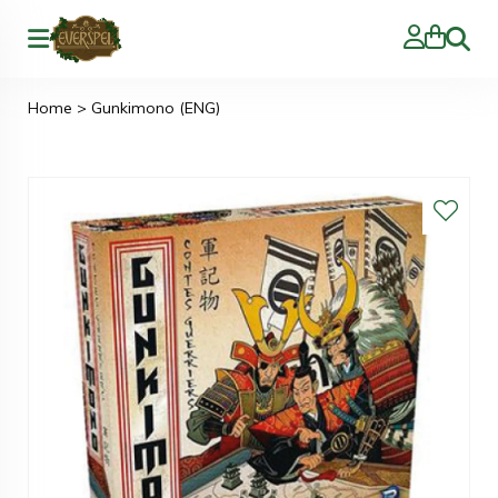
Zoeke
Home
>
Gunkimono (ENG)