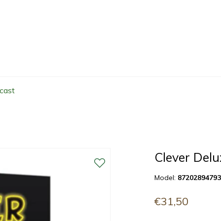
cast
Clever Delu
Model:
8720289479
€31,50