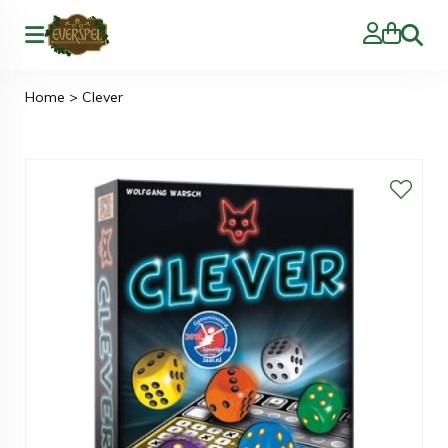
Zoeke
Home
>
Clever