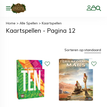
Zoeke
Tea For 2
Tectonic Tribes
€
18,50
€
12,50
Bestellen
Bestellen