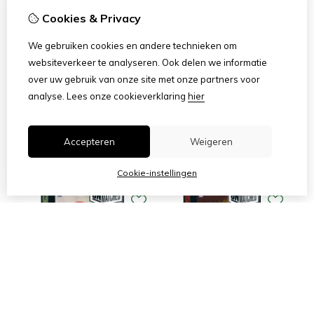
Cookies & Privacy
We gebruiken cookies en andere technieken om
websiteverkeer te analyseren. Ook delen we informatie
over uw gebruik van onze site met onze partners voor
analyse.
Lees onze cookieverklaring
hier
Unmatched: Gevecht der
Unmatched: Houdini vs De
Legendes 2
Geest Uit De Lamp
Accepteren
Weigeren
€
34,50
€
26,50
Bestellen
Bestellen
Cookie-instellingen
....
|<
<
8
9
10
11
12
Toon meer
>|