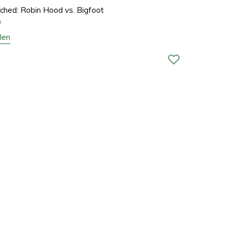
hed: Robin Hood vs. Bigfoot
0
len