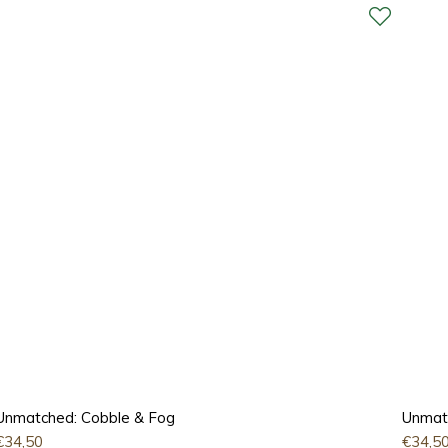
Unmatched: Cobble & Fog
Unmat
€
34,50
€
34,5