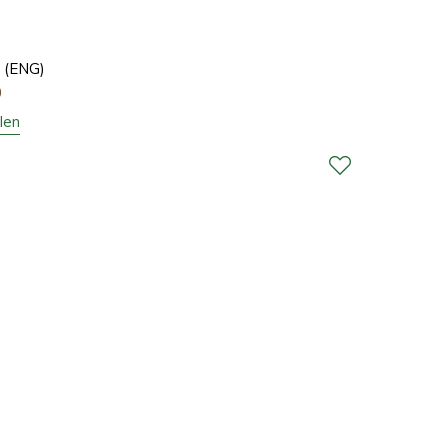
 (ENG)
0
len