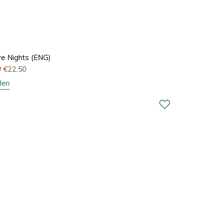
e Nights (ENG)
0
€
22,50
len