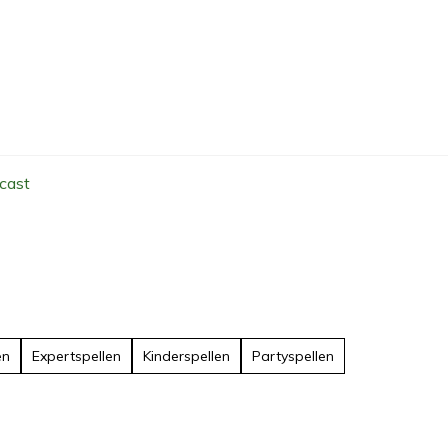
cast
en
Expertspellen
Kinderspellen
Partyspellen