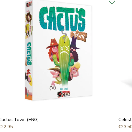
Cactus Town (ENG)
Celest
€
22,95
€
23,5