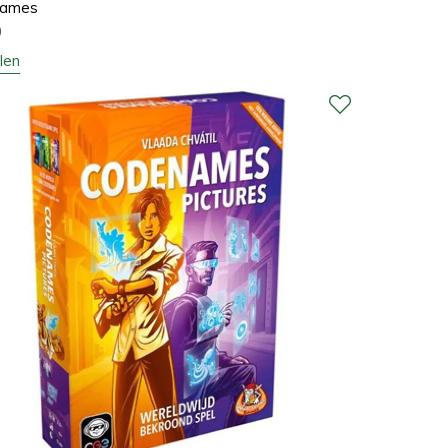
names
0
len