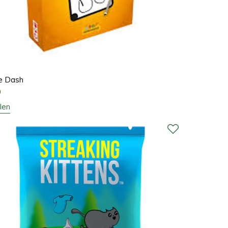
e Dash
0
len