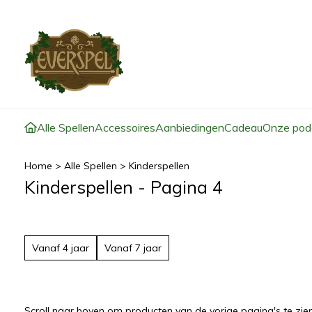
Alle Spellen
Accessoires
Aanbiedingen
Cadeau
Onze pod
Home
>
Alle Spellen
>
Kinderspellen
Kinderspellen - Pagina 4
Vanaf 4 jaar
Vanaf 7 jaar
Scroll naar boven om producten van de vorige pagina's te zien