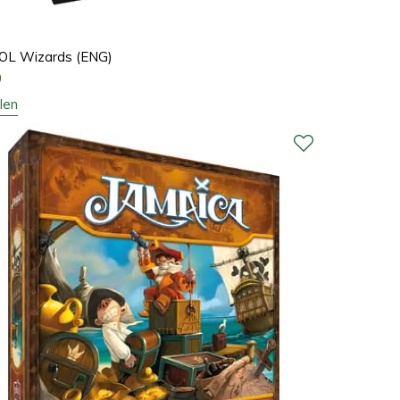
OL Wizards (ENG)
0
len