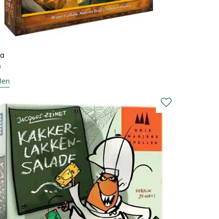
ca
0
len