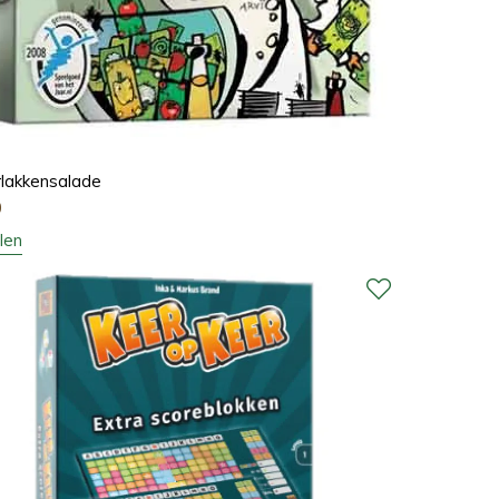
rlakkensalade
0
len