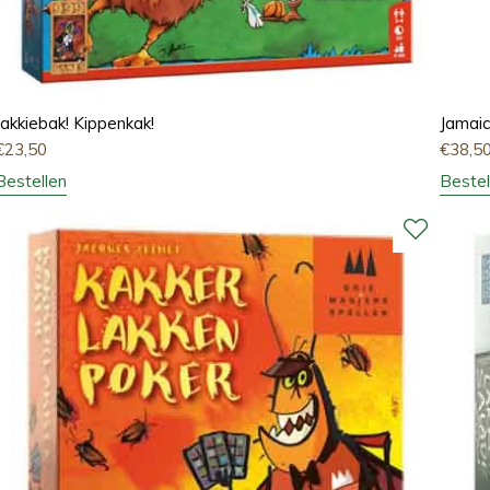
Jakkiebak! Kippenkak!
Jamai
€
23,50
€
38,5
Bestellen
Bestel