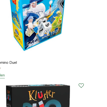
omino Duel
0
len